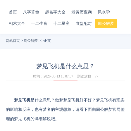
首页
八字算命
起名字大全
老黄历查询
风水学
相术大全
十二生肖
十二星座
血型配对
周公解梦
每日看点
>
> >正文
网站首页
周公解梦
梦见飞机是什么意思？
时间：2026-05-13 15:07:57
浏览次数：77
梦见飞机
是什么意思？做梦梦见飞机好不好？梦见飞机有现实
的影响和反应，也有梦者的主观想象，请看下面由周公解梦官网整
理的梦见飞机的详细解说吧。