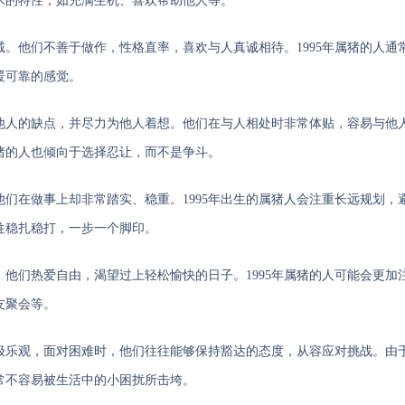
木的特性，如充满生机、喜欢帮助他人等。
。他们不善于做作，性格直率，喜欢与人真诚相待。1995年属猪的人通
暖可靠的感觉。
他人的缺点，并尽力为他人着想。他们在与人相处时非常体贴，容易与他
猪的人也倾向于选择忍让，而不是争斗。
们在做事上却非常踏实、稳重。1995年出生的属猪人会注重长远规划，
往稳扎稳打，一步一个脚印。
他们热爱自由，渴望过上轻松愉快的日子。1995年属猪的人可能会更加
友聚会等。
积极乐观，面对困难时，他们往往能够保持豁达的态度，从容应对挑战。由
常不容易被生活中的小困扰所击垮。