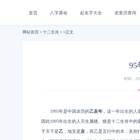
首页
八字算命
起名字大全
老黄历查询
网站首页
>
十二生肖
> >正文
9
时间：2025-
1995年是中国农历的
乙亥年
，这一年出生的人
因此1995年出生的人天生属猪。猪是十二生肖中的
于天干是
乙
，地支是
亥
，而乙是五行中的木，亥则代