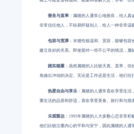
格上可能更显得温和、稳重和善解人意，带有一些
善良与直率
：属猪的人通常心地善良，待人真诚
非常信任他人，不轻易怀疑别人，给人一种非常温
包容与宽厚
：木猪性格温和、宽容，能够包容
建立良好的关系。即使面对一些不公平的情况，属
踏实稳重
：虽然属猪的人比较天真、直率，但他
免做出冲动的决定。无论是工作还是生活，他们往
热爱自由与享乐
：属猪的人通常喜欢享受生活，
重生活的品质和舒适，喜欢享受美食、旅行和与朋
乐观豁达
：1995年属猪的人大多数心态非常
他们比较注重内心的平和与安宁，因此属猪的人通